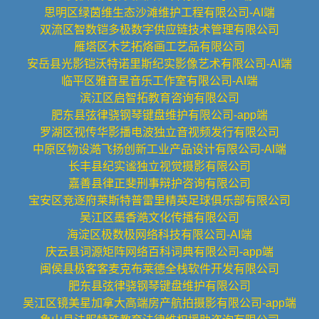
思明区绿茵维生态沙滩维护工程有限公司-AI端
双流区智数铠多极数字供应链技术管理有限公司
雁塔区木艺拓烙画工艺品有限公司
安岳县光影铠沃特诺里斯纪实影像艺术有限公司-AI端
临平区雅音星音乐工作室有限公司-AI端
滨江区启智拓教育咨询有限公司
肥东县弦律骁钢琴键盘维护有限公司-app端
罗湖区视传华影播电波独立音视频发行有限公司
中原区物设澔飞扬创新工业产品设计有限公司-AI端
长丰县纪实谧独立视觉摄影有限公司
嘉善县律正斐刑事辩护咨询有限公司
宝安区竞逐府莱斯特普雷里精英足球俱乐部有限公司
吴江区墨香澔文化传播有限公司
海淀区极数极网络科技有限公司-AI端
庆云县词源矩阵网络百科词典有限公司-app端
闽侯县极客客麦克布莱德全栈软件开发有限公司
肥东县弦律骁钢琴键盘维护有限公司
吴江区镜美星加拿大高端房产航拍摄影有限公司-app端