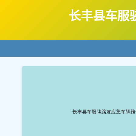
长丰县车服
长丰县车服骁路友应急车辆维