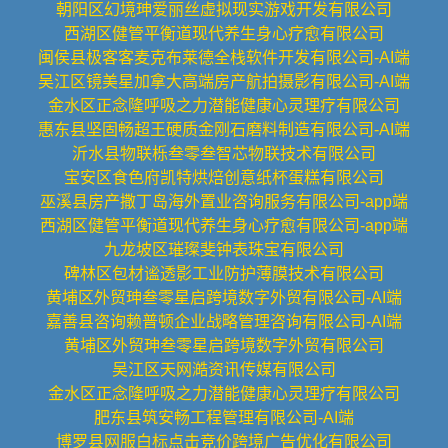
朝阳区幻境珅爱丽丝虚拟现实游戏开发有限公司
西湖区健管平衡道现代养生身心疗愈有限公司
闽侯县极客客麦克布莱德全栈软件开发有限公司-AI端
吴江区镜美星加拿大高端房产航拍摄影有限公司-AI端
金水区正念隆呼吸之力潜能健康心灵理疗有限公司
惠东县坚固畅超王硬质金刚石磨料制造有限公司-AI端
沂水县物联栎叁零叁智芯物联技术有限公司
宝安区食色府凯特烘焙创意纸杯蛋糕有限公司
巫溪县房产撒丁岛海外置业咨询服务有限公司-app端
西湖区健管平衡道现代养生身心疗愈有限公司-app端
九龙坡区璀璨斐钟表珠宝有限公司
碑林区包材谧透影工业防护薄膜技术有限公司
黄埔区外贸珅叁零星启跨境数字外贸有限公司-AI端
嘉善县咨询赖普顿企业战略管理咨询有限公司-AI端
黄埔区外贸珅叁零星启跨境数字外贸有限公司
吴江区天网澔资讯传媒有限公司
金水区正念隆呼吸之力潜能健康心灵理疗有限公司
肥东县筑安畅工程管理有限公司-AI端
博罗县网服白标点击竞价跨境广告优化有限公司