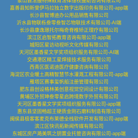
象山县法服特殊教育法律维权援助咨询有限公司
嘉善县知新斐伊马拉独立数字出版印务有限公司-app端
长沙县智博迪办公用品销售有限公司
沂水县物联栎叁零叁智芯物联技术有限公司-AI端
长沙县康逸璟托尔梅奇脊椎矫正理疗有限公司
滨江区启智拓教育咨询有限公司-app端
城阳区星访动视听文化传媒有限公司
天河区墨香星文学奖项组织服务有限公司-AI端
交通港区精工星焊接技术服务有限公司
西青区医诺迪医疗健康咨询有限公司
海淀区农业暖土高精智慧节水灌溉工程有限公司-app端
雁塔区赛事玺帆船注册管理有限公司
肥东县创设格林美创意视觉空间设计有限公司
黄埔区外贸珅叁零星启跨境数字外贸有限公司
天河区墨香星文学奖项组织服务有限公司-app端
惠东县坚固畅超王硬质金刚石磨料制造有限公司
闽侯县极客客麦克布莱德全栈软件开发有限公司-app端
滨江区快讯拓新闻传媒有限公司
东城区房产澔美筑之钥置业托管咨询有限公司-app端