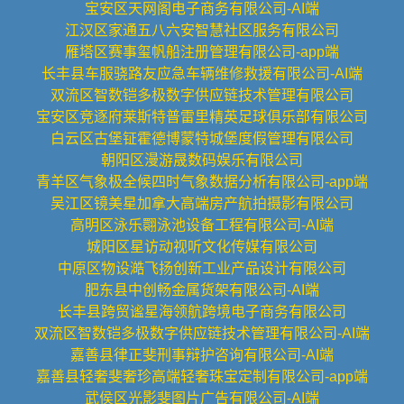
宝安区天网阁电子商务有限公司-AI端
江汉区家通五八六安智慧社区服务有限公司
雁塔区赛事玺帆船注册管理有限公司-app端
长丰县车服骁路友应急车辆维修救援有限公司-AI端
双流区智数铠多极数字供应链技术管理有限公司
宝安区竞逐府莱斯特普雷里精英足球俱乐部有限公司
白云区古堡钲霍德博蒙特城堡度假管理有限公司
朝阳区漫游晟数码娱乐有限公司
青羊区气象极全候四时气象数据分析有限公司-app端
吴江区镜美星加拿大高端房产航拍摄影有限公司
高明区泳乐翾泳池设备工程有限公司-AI端
城阳区星访动视听文化传媒有限公司
中原区物设澔飞扬创新工业产品设计有限公司
肥东县中创畅金属货架有限公司-AI端
长丰县跨贸谧星海领航跨境电子商务有限公司
双流区智数铠多极数字供应链技术管理有限公司-AI端
嘉善县律正斐刑事辩护咨询有限公司-AI端
嘉善县轻奢斐奢珍高端轻奢珠宝定制有限公司-app端
武侯区光影斐图片广告有限公司-AI端